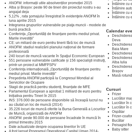
ANOFM: informații utile absolvenților promoției 2015
Întâlnire cu 
Alba și Brașov: peste 90 de tineri din proiectul nostru s-au
Întâlnire aut
angajat deja
Întâlnire cu 
5,12% , rata şomajului înregistrat în evidenţele ANOFM în
Întâlnire cu 
luna aprilie 2015
Integrarea grupurilor vulnerabile pe piaţa muncii - modele de
bună practică
Calendar ev
Conferința „Oportunități de finanțare pentru mediul privat.
Deschiderea 
Marile investiții”
Deva
CE: un miliard de euro pentru tinerii fără loc de muncă
Deschiderea 
ANOFM: stadiul realizării planului național de formare
Baia Mare
profesională
Deschiderea 
240 locuri de muncă vacante în Spaţiul Economic European
Deschiderea 
551 persoane vulnerabile calificate și 156 specialişti instruiţi,
Alba Iulia
printr-un proiect al MMFPSPV
Deschiderea 
Conferința internațională „Oportunități de finanțare pentru
Brașov
mediul privat. Marile investiții”
Masă rotund
Preşedinta ANOFM participă la Congresul Mondial al
Serviciilor de Ocupare
Stagii de practică pentru studenți, finanțate de MFE
Cursuri
Parlamentul European a aprobat 1 milliard de euro pentru
Frizer
Inițiativa pentru Tineri în 2015
Lucrător mași
INS: 376.000 de persoane disponibile să înceapă lucrul nu
Lucrător în 
au căutat un loc de muncă (2014)
Lucrător în 
35.226 locuri de muncă oferite la Bursa Generală a Locurilor
Ospătar
de Muncă, organizată de ANOFM
Frizer-coafo
ANOFM: peste 90.000 de persoane încadrate în muncă în
Bucătar
primul trimestru 2015
Peisagist flo
Date actualizate despre ocuparea tinerilor în UE
Baby sitter
A fost lansat Programul Operaţional Capital Uman 2014-