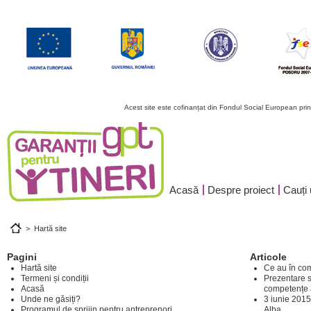
Acest site este cofinanțat din Fondul Social European pr
Acasă
Despre proiect
Cauți
>
Hartă site
Pagini
Articole
Hartă site
Ce au în co
Termeni și condiții
Prezentare si
Acasă
competențe 
Unde ne găsiți?
3 iunie 201
Programul de sprijin pentru antreprenori
Alba