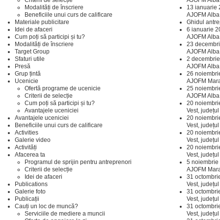
Criterii de selecție
AJOFM Alba
Modalități de înscriere
13 ianuarie
Beneficiile unui curs de calificare
AJOFM Alba 
Materiale publicitare
Ghidul antre
Idei de afaceri
6 ianuarie 
Cum poți să participi și tu?
AJOFM Alba 
Modalități de înscriere
23 decembri
Target Group
AJOFM Alba 
Sfaturi utile
2 decembrie
Presă
AJOFM Alba 
Grup țintă
26 noiembri
Ucenicie
AJOFM Mar
Ofertă programe de ucenicie
25 noiembri
Criterii de selecție
AJOFM Alba 
Cum poți să participi și tu?
20 noiembri
Avantajele uceniciei
Vest, județul
Avantajele uceniciei
20 noiembri
Beneficiile unui curs de calificare
Vest, județul
Activities
20 noiembri
Galerie video
Vest, județ
Activități
20 noiembri
Afacerea ta
Vest, județu
Programul de sprijin pentru antreprenori
5 noiembrie
Criterii de selecție
AJOFM Mar
Idei de afaceri
31 octombri
Publications
Vest, județu
Galerie foto
31 octombri
Publicații
Vest, județ
Cauți un loc de muncă?
31 octombri
Serviciile de mediere a muncii
Vest, județul