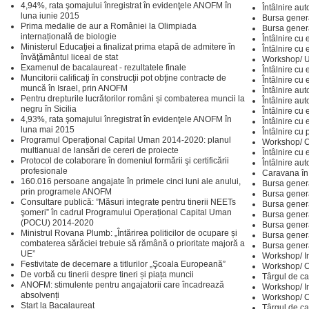
4,94%, rata şomajului înregistrat în evidenţele ANOFM în
Întâlnire au
luna iunie 2015
Bursa gener
Prima medalie de aur a României la Olimpiada
Bursa gener
internațională de biologie
Întâlnire cu 
Ministerul Educaţiei a finalizat prima etapă de admitere în
Întâlnire cu 
învăţământul liceal de stat
Workshop/ Un
Examenul de bacalaureat - rezultatele finale
Întâlnire cu e
Muncitorii calificaţi în construcţii pot obţine contracte de
Întâlnire cu e
muncă în Israel, prin ANOFM
Întâlnire aut
Pentru drepturile lucrătorilor români și combaterea muncii la
Întâlnire aut
negru în Sicilia
Întâlnire cu 
4,93%, rata şomajului înregistrat în evidenţele ANOFM în
Întâlnire cu 
luna mai 2015
Întâlnire cu 
Programul Operațional Capital Uman 2014-2020: planul
Workshop/ Cu
multianual de lansări de cereri de proiecte
Întâlnire cu 
Protocol de colaborare în domeniul formării şi certificării
Întâlnire auto
profesionale
Caravana în
160.016 persoane angajate în primele cinci luni ale anului,
Bursa genera
prin programele ANOFM
Bursa genera
Consultare publică: ”Măsuri integrate pentru tinerii NEETs
Bursa genera
şomeri” în cadrul Programului Operațional Capital Uman
Bursa genera
(POCU) 2014-2020
Bursa genera
Ministrul Rovana Plumb: „Întărirea politicilor de ocupare și
Bursa genera
combaterea sărăciei trebuie să rămână o prioritate majoră a
Bursa genera
UE”
Workshop/ In
Festivitate de decernare a titlurilor „Şcoala Europeană”
Workshop/ C
De vorbă cu tinerii despre tineri și piața muncii
Târgul de ca
ANOFM: stimulente pentru angajatorii care încadrează
Workshop/ In
absolvenți
Workshop/ C
Start la Bacalaureat
Târgul de ca