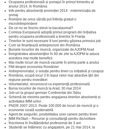
Ocuparea profesională și șomajul în primul trimestru al
anului 2014, în România
Info pentru absolvenții promoției 2014 - indemnizația de
șomaj
Românii de orice vârstă pot înființa gratuit o
microîntreprindere
De ce nu se înscriu elevii la bacalaureat?
Comisia Europeană adoptă primul program din Inițiativa
pentru ocuparea profesională a tinerilor în Franța
Tinerilor le sunt necesare 9 luni pentru găsirea primului job
Cum se finanțează antreprenorii din România
Bursele locurilor de muncă, organizate de AJOFM Arad
Înregistratea absolvenţilor în 60 de zile la AJOFM le aduce
acestora mai multe beneficii
Mai multe locuri de muncă vacante în prima parte a anului
FMI despre economia României
Antreprenoriatul, o soluție pentru tineri cu inițiativă și curajoși
România, ocupă locul 3 în topul celor mai atractive țări din
regiune pentru investitori
Voluntariatul, recunoscut ca experienţă profesională
Bursa locurilor de muncă la Arad, 30 mai 2014
Job-uri la grupul german Continental din Sibiu
Schemă de minimis pentru angajarea tinerilor absolvenți și
activitatea IMM-urilor .
PNDR 2007-2013: Peste 100.000 de locuri de muncă şi o
economie rurală sustenabilă
Agent de asigurări, posibilitatea unei cariere pentru tineri
IMM ReStart – Resurse şi consultanţă pentru dezvoltare
Înscrierea în învățământul profesional de 3 ani
Studenții se întâlnesc cu angajatorii, pe 21 mai 2014, la