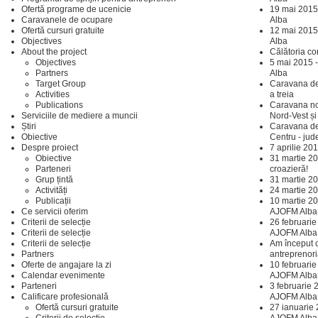
Ofertă programe de ucenicie
19 mai 2015
Caravanele de ocupare
Alba
Ofertă cursuri gratuite
12 mai 2015
Objectives
Alba
About the project
Călătoria co
Objectives
5 mai 2015 
Partners
Alba
Target Group
Caravana de
Activities
a treia
Publications
Caravana noa
Serviciile de mediere a muncii
Nord-Vest și
Știri
Caravana de
Obiective
Centru - jud
Despre proiect
7 aprilie 20
Obiective
31 martie 20
Parteneri
croazieră!
Grup țintă
31 martie 20
Activități
24 martie 20
Publicații
10 martie 20
Ce servicii oferim
AJOFM Alba
Criterii de selecție
26 februari
Criterii de selecție
AJOFM Alba 
Criterii de selecție
Am început c
Partners
antreprenori
Oferte de angajare la zi
10 februarie
Calendar evenimente
AJOFM Alba
Parteneri
3 februarie 
Calificare profesională
AJOFM Alba
Ofertă cursuri gratuite
27 ianuarie 