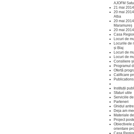
AJOFM Satu
21 mai 2014
20 mai 2014
Alba
20 mai 2014
Maramureș
20 mai 2014
Casa Regiona
Locuri de mu
Locurile de 
și Blaj
Locuri de m
Locuri de mu
Consiliere ș
Programul de
Ofertă prog
Calificare p
Publications
Instituții pu
Sfaturi utile
Serviciile d
Parteneri
Ghidul antre
Deja am med
Materiale d
Project post
Obiectivele 
orientare pr
Casa Regiona