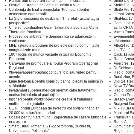
Rămas-bun și sperăm să ne întâlnim în curând!
Știrile Digi 
Festivalul Drepturilor Copilului, ediția a VI-a
Știrile Digi 
Conferinţa de final a proiectului "Promotori pentru
Știrile Pro T
democraţie europeană"
Jurnal Anten
La Sibiu, sesiunea de dezbateri ”Tineretul - actualități și
ȘtiriFlux, 17
perspective”
Comunicat de 
Cine sunt câștigătorii Galei Naționale a Societății Civile
azi la CRTA
Tinere din România
Vocea Transi
Procesul de îmbătrânire demografică se adâncește în
Evenimentul 
continuare
eMaramureș.
MFE așteaptă propuneri de proiecte pentru comunitățile
Alba24.ro, 1
marginalizate rome
Iasi TV Life,
1807 locuri de muncă vacante în Spaţiul Economic
Click, 11 iul
European
Radio Brașov
Caravană de promovare a noului Program Operațional
Agerpres, 12
Regional
DeCeNews, 1
#lovemyapprenticeship: concurs foto sau video pentru
Radio Român
ucenici
Bună ziua, B
Linie telefonică pentru copiii cu părinții plecați la muncă în
Digi 24, Rec
străinătate
Nova TV Braș
Învățământ superior medical orientat către tratamentul
Radio Român
nediscriminatoriu al pacienților
Corona Press
Înscrieri pentru workshop-uri de creație și traininguri
Brașov Event
multiculturale gratuite
Braşovul tău
CE și Fondul European de Investiții vor sprijini financiar
Mix TV Brașo
20.000 de microîntreprinderi
Monitorul Ex
Ocazie pentru piața muncii: capacitatea de cazare turistică e
Transilvania
în creștere
Radio Antena
Smart Cities Romania, 21-22 octombrie, București,
Comunicat d
Universitatea Politehnică
Regionale a T