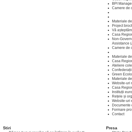
BPI Manage
Camere de co
Materiale d
Project broc
Vă așteptăm 
Casa Regiona
Non-Governm
Assistance
Camere de c
Materiale d
Casa Regiona
Ateliere cole
Confederații 
Green Ecolo
Materiale de
Website-uri 
Casa Regiona
Instituții eu
Rețele și or
Website-uri 
Documente d
Formare pro
Contact
Stiri
Presa