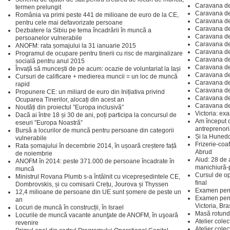
Caravana de
termen prelungit
Caravana de
România va primi peste 441 de milioane de euro de la CE,
Caravana de
pentru cele mai defavorizate persoane
Caravana de
Dezbatere la Sibiu pe tema încadrării în muncă a
Caravana de
persoanelor vulnerabile
Caravana de
ANOFM: rata șomajului la 31 ianuarie 2015
Caravana de 
Programul de ocupare pentru tinerii cu risc de marginalizare
Caravana de 
socială pentru anul 2015
Caravana de 
Învață să muncești de pe acum: ocazie de voluntariat la Iași
Caravana de 
Cursuri de calificare + medierea muncii = un loc de muncă
Caravana de 
rapid
Caravana de 
Propunere CE: un miliard de euro din Inițiativa privind
Caravana de 
Ocuparea Tinerilor, alocați din acest an
Caravana de 
Noutăți din proiectul ”Europa inclusivă”
Victoria: ex
Dacă ai între 18 și 30 de ani, poți participa la concursul de
Am început c
eseuri ”Europa Noastră”
antreprenori
Bursă a locurilor de muncă pentru persoane din categorii
Și la Hunedo
vulnerabile
Frizerie-coa
Rata șomajului în decembrie 2014, în ușoară creștere față
Abrud
de noiembrie
Aiud: 28 de a
ANOFM în 2014: peste 371.000 de persoane încadrate în
manichiură-
muncă
Cursul de o
Ministrul Rovana Plumb s-a întâlnit cu vicepreședintele CE,
final
Dombrovskis, și cu comisarii Crețu, Jourova și Thyssen
Examen pent
12,4 milioane de persoane din UE sunt șomere de peste un
Examen pentr
an
Victoria, Br
Locuri de muncă în construcții, în Israel
Masă rotundă
Locurile de muncă vacante anunţate de ANOFM, în uşoară
Atelier cole
revenire
Atelier colec