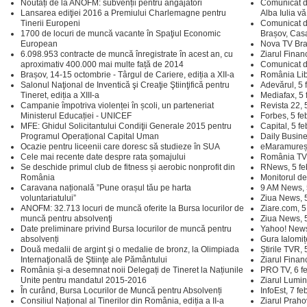
Noutăți de la ANOFM: subvenții pentru angajatori
Comunicat de
Lansarea ediţiei 2016 a Premiului Charlemagne pentru
Alba Iulia v
Tinerii Europeni
Comunicat d
1700 de locuri de muncă vacante în Spaţiul Economic
Brașov, Casa
European
Nova TV Bra
6.098.953 contracte de muncă înregistrate în acest an, cu
Ziarul Finan
aproximativ 400.000 mai multe față de 2014
Comunicat de 
Brașov, 14-15 octombrie - Târgul de Cariere, ediția a XII-a
România Lib
Salonul Naţional de Inventică şi Creaţie Ştiinţifică pentru
Adevărul, 5 
Tineret, ediția a XIII-a
Mediafax, 5 
Campanie împotriva violenței în școli, un parteneriat
Revista 22, 
Ministerul Educației - UNICEF
Forbes, 5 fe
MFE: Ghidul Solicitantului Condiţii Generale 2015 pentru
Capital, 5 f
Programul Operațional Capital Uman
Daily Busine
Ocazie pentru liceenii care doresc să studieze în SUA
eMaramureș,
Cele mai recente date despre rata șomajului
România TV,
Se deschide primul club de fitness și aerobic nonprofit din
RNews, 5 fe
România
Monitorul de
Caravana națională ”Pune orașul tău pe harta
9 AM News, 
voluntariatului”
Ziua News, 
ANOFM: 32.713 locuri de muncă oferite la Bursa locurilor de
Ziare.com, 5
muncă pentru absolvenţi
Ziua News, 
Date preliminare privind Bursa locurilor de muncă pentru
Yahoo! News
absolvenți
Gura Ialomiț
Două medalii de argint şi o medalie de bronz, la Olimpiada
Știrile TVR,
Internaţională de Ştiinţe ale Pământului
Ziarul Finan
România și-a desemnat noii Delegați de Tineret la Națiunile
PRO TV, 6 f
Unite pentru mandatul 2015-2016
Ziarul Lumin
În curând, Bursa Locurilor de Muncă pentru Absolvenți
InfoEst, 7 f
Consiliul Național al Tinerilor din România, ediția a II-a
Ziarul Praho