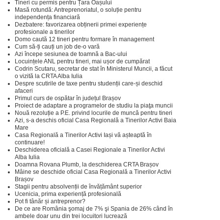
Tineri cu permis pentru Țara Oașului
Masă rotundă: Antreprenoriatul, o soluție pentru
independența financiară
Dezbatere: favorizarea obținerii primei experiențe
profesionale a tinerilor
Domo caută 12 tineri pentru formare în management
Cum să-ți cauți un job de-o vară
Azi începe sesiunea de toamnă a Bac-ului
Locuințele ANL pentru tineri, mai ușor de cumpărat
Codrin Scutaru, secretar de stat în Ministerul Muncii, a făcut
o vizită la CRTA Alba Iulia
Despre scutirile de taxe pentru studenții care-și deschid
afaceri
Primul curs de ospătar în județul Brașov
Proiect de adaptare a programelor de studiu la piaţa muncii
Nouă rezoluție a P.E. privind locurile de muncă pentru tineri
Azi, s-a deschis oficial Casa Regională a Tinerilor Activi Baia
Mare
Casa Regională a Tinerilor Activi Iași vă așteaptă în
continuare!
Deschiderea oficială a Casei Regionale a Tinerilor Activi
Alba Iulia
Doamna Rovana Plumb, la deschiderea CRTA Brașov
Mâine se deschide oficial Casa Regională a Tinerilor Activi
Brașov
Stagii pentru absolvenții de învățământ superior
Ucenicia, prima experiență profesională
Pot fi tânăr și antreprenor?
De ce are România şomaj de 7% şi Spania de 26% când în
ambele doar unu din trei locuitori lucrează