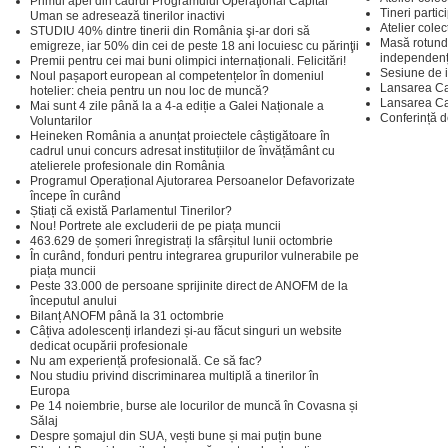
Primul apel din cadrul Programului Operaţional Capital
Tineri parti
Uman se adresează tinerilor inactivi
Atelier colec
STUDIU 40% dintre tinerii din România şi-ar dori să
Masă rotundă
emigreze, iar 50% din cei de peste 18 ani locuiesc cu părinţii
independenț
Premii pentru cei mai buni olimpici internaționali. Felicitări!
Sesiune de i
Noul pașaport european al competențelor în domeniul
Lansarea Cas
hotelier: cheia pentru un nou loc de muncă?
Lansarea Cas
Mai sunt 4 zile până la a 4-a ediție a Galei Naționale a
Conferință d
Voluntarilor
Heineken România a anunțat proiectele câștigătoare în
cadrul unui concurs adresat instituțiilor de învățământ cu
atelierele profesionale din România
Programul Operațional Ajutorarea Persoanelor Defavorizate
începe în curând
Știați că există Parlamentul Tinerilor?
Nou! Portrete ale excluderii de pe piața muncii
463.629 de șomeri înregistrați la sfârșitul lunii octombrie
În curând, fonduri pentru integrarea grupurilor vulnerabile pe
piața muncii
Peste 33.000 de persoane sprijinite direct de ANOFM de la
începutul anului
Bilanț ANOFM până la 31 octombrie
Câțiva adolescenți irlandezi și-au făcut singuri un website
dedicat ocupării profesionale
Nu am experiență profesională. Ce să fac?
Nou studiu privind discriminarea multiplă a tinerilor în
Europa
Pe 14 noiembrie, burse ale locurilor de muncă în Covasna și
Sălaj
Despre șomajul din SUA, vești bune și mai puțin bune