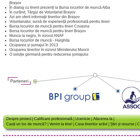
Brașov
În dialog cu tinerii prezenți la Bursa locurilor de muncă Alba
În curând, Târgul de Voluntariat Brașov
Azi am oferit informații tinerilor din Brașov
Voluntariatul, sursă de experiență profesională pentru tineri
Bursa locurilor de muncă pentru tineri Covasna
Bursa locurilor de muncă pentru tineri Brașov
Munca la negru, în vizorul ANAF
Bursa locurilor de muncă - Harghita
Ocuparea și șomajul în 2013
Ocuparea tinerilor în vizorul Ministerului Muncii
O soluție germană pentru reducerea șomajului
Parteneri
Despre proiect
|
Calificare profesională
|
Ucenicie
|
Afacerea ta
|
Cauți un loc de muncă?
|
Venim la tine!
|
Casa tinerilor activi
|
Știri și resurse
|
C