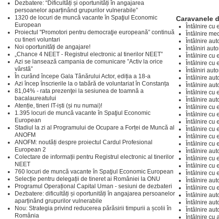
Dezbatere: “Dificultăți și oportunități în angajarea
persoanelor aparținând grupurilor vulnerabile”
1320 de locuri de muncă vacante în Spaţiul Economic
Caravanele 
European
Întâlnire cu 
Proiectul "Promotori pentru democraţie europeană” continuă
Întâlnire me
cu tineri voluntari
Întâlnire au
Noi oportunități de angajare!
Întâlniri aut
„Chance 4 NEET - Registrul electronic al tinerilor NEET”
Întâlnire cu 
Azi se lansează campania de comunicare ”Activ la orice
Întâlnire cu 
vârstă”
Întâlniri aut
În curând începe Gala Tânărului Actor, ediția a 18-a
Întâlnire aut
Azi încep înscrierile la o tabără de voluntariat în Constanța
Întâlnire aut
81,04% - rata prezenţei la sesiunea de toamnă a
Întâlnire cu 
bacalaureatului
Întâlnire aut
Atenție, tineri IT-iști (și nu numai)!
Întâlnire cu
1.395 locuri de muncă vacante în Spaţiul Economic
Întâlnire cu 
European
Întâlnire cu 
Stadiul la zi al Programului de Ocupare a Forței de Muncă al
Întâlnire cu 
ANOFM
Întâlnire cu 
ANOFM: noutăți despre proiectul Cardul Profesional
Întâlnire cu
European 2
Întâlnire au
Colectare de informații pentru Registrul electronic al tinerilor
Întâlnire cu
NEET
Întâlnire cu
760 locuri de muncă vacante în Spaţiul Economic European
Întâlnire cu
Selecție pentru delegații de tineret ai României la ONU
Întâlnire au
Programul Operațional Capital Uman - sesiuni de dezbateri
Întâlnire cu 
Dezbatere: dificultăți și oportunități în angajarea persoanelor
Întâlnire aut
aparținând grupurilor vulnerabile
Întâlnire aut
Nou: Strategia privind reducerea părăsirii timpurii a școlii în
Întâlnire aut
România
Întâlnire cu