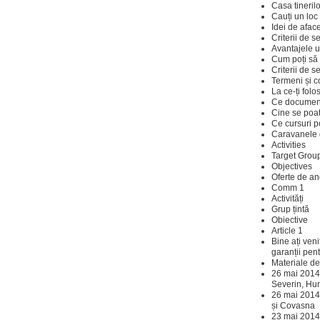
Casa tinerilo
Cauți un lo
Idei de aface
Criterii de s
Avantajele u
Cum poți să p
Criterii de s
Termeni și co
La ce-ți folo
Ce documente
Cine se poat
Ce cursuri p
Caravanele 
Activities
Target Grou
Objectives
Oferte de an
Comm 1
Activități
Grup țintă
Obiective
Article 1
Bine ați veni
garanții pent
Materiale de
26 mai 2014
Severin, Hu
26 mai 2014 
și Covasna
23 mai 2014