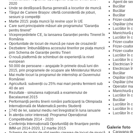
Agent de sec
2020
Bucătar
Unde se desfășoară Bursa generală a locurilor de muncă
Bucătar
Târgul de Cariere Brașov: ofertă consistentă de joburi,
Bucătar
sesiuni și competiții
Frizer-coafo
Martie 2015: piața muncii își revine ușor în UE
Ospătar (che
Care sunt principalele măsuri ale programului ”Garanția
Lucrător în 
pentru tineret”
Manichiură-
Vicepreședintele CE, la lansarea Garanției pentru Tineret în
Lucrător în 
România
Frizer-coafo
Oportunitate de locuri de muncă pe nave de croazieră!
Frizer-coafo
Dezbatere: îmbunătățirea accesului tinerilor pe piața muncii
Frizer-coafo
prin Schema de Garanție pentru Tineri
Lucrător în 
O nouă platformă de schimburi de experiență la nivel
Lucrător în 
european
Electrician î
50.000 de persoane – angajate în primele două luni din
Electrician î
2015, prin programele de ocupare ale Ministerului Muncii
Bucătar
Mai multe locuri la programul de internship al Guvernului
Ospătar (che
României
Ospătar (che
Agricultură: subvenții cu 25% mai mari pentru fermierii sub
Operator ma
40 de ani
Manichiură-
Rezultate - simularea naţională a examenului de
Lucrător în 
Bacalaureat 2015
Bucătar
Performanță pentru tinerii români participanți la Olimpiada
Lucrător în 
Internațională de Matematică pentru Studenți
Lucrător în 
1740 de lei, salariul mediu net înregistrat în luna ianuarie
Lucrător în c
În atenția celor interesați: Programul Operațional
Competitivitate 2014 - 2020
Conferința Internațională Oportunități de finanțare pentru
Galerie foto
IMM-uri 2014-2020, 12 martie 2015
Caravana de
Schema de ajutor de stat pentru crearea de locuri de muncă,