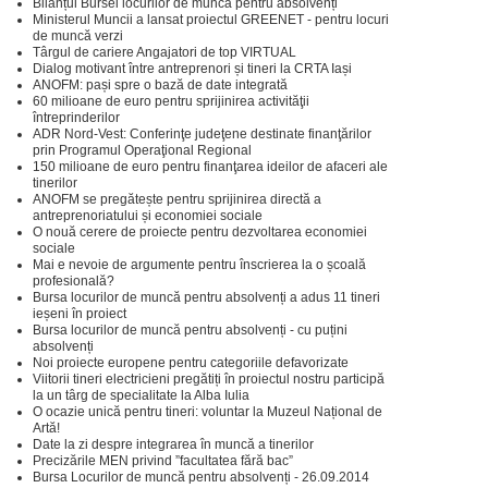
Bilanțul Bursei locurilor de muncă pentru absolvenți
Ministerul Muncii a lansat proiectul GREENET - pentru locuri
de muncă verzi
Târgul de cariere Angajatori de top VIRTUAL
Dialog motivant între antreprenori și tineri la CRTA Iași
ANOFM: pași spre o bază de date integrată
60 milioane de euro pentru sprijinirea activităţii
întreprinderilor
ADR Nord-Vest: Conferinţe judeţene destinate finanţărilor
prin Programul Operaţional Regional
150 milioane de euro pentru finanţarea ideilor de afaceri ale
tinerilor
ANOFM se pregătește pentru sprijinirea directă a
antreprenoriatului și economiei sociale
O nouă cerere de proiecte pentru dezvoltarea economiei
sociale
Mai e nevoie de argumente pentru înscrierea la o școală
profesională?
Bursa locurilor de muncă pentru absolvenți a adus 11 tineri
ieșeni în proiect
Bursa locurilor de muncă pentru absolvenți - cu puțini
absolvenți
Noi proiecte europene pentru categoriile defavorizate
Viitorii tineri electricieni pregătiți în proiectul nostru participă
la un târg de specialitate la Alba Iulia
O ocazie unică pentru tineri: voluntar la Muzeul Național de
Artă!
Date la zi despre integrarea în muncă a tinerilor
Precizările MEN privind ”facultatea fără bac”
Bursa Locurilor de muncă pentru absolvenți - 26.09.2014