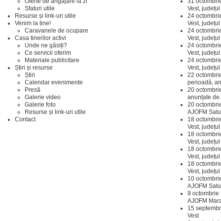
Oferte de angajare la zi
31 octombri
Sfaturi utile
Vest, județul
Resurse și link-uri utile
24 octombri
Venim la tine!
Vest, județu
Caravanele de ocupare
24 octombri
Casa tinerilor activi
Vest, județ
Unde ne găsiți?
24 octombri
Ce servicii oferim
Vest, județul
Materiale publicitare
24 octombri
Știri și resurse
Vest, județul
Știri
22 octombrie
Calendar evenimente
perioadă, a
Presă
20 octombri
Galerie video
anunțate de
Galerie foto
20 octombri
Resurse și link-uri utile
AJOFM Satu
Contact
18 octombri
Vest, județul
18 octombri
Vest, județ
18 octombri
Vest, județul
18 octombri
Vest, județu
10 octombri
AJOFM Satu
9 octombrie
AJOFM Mar
15 septembr
Vest