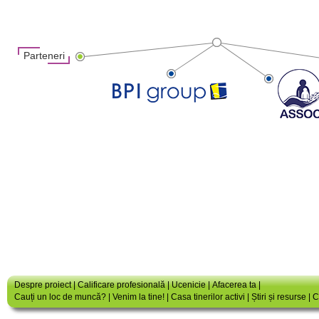
Parteneri
Despre proiect
|
Calificare profesională
|
Ucenicie
|
Afacerea ta
|
Cauți un loc de muncă?
|
Venim la tine!
|
Casa tinerilor activi
|
Știri și resurse
|
C