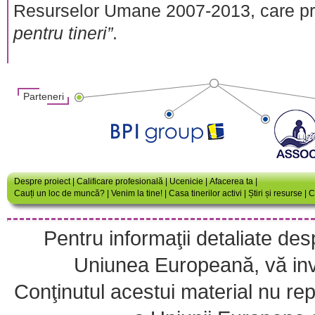
Resurselor Umane 2007-2013, care 
pentru tineri”
.
Parteneri
Despre proiect
|
Calificare profesională
|
Ucenicie
|
Afacerea ta
|
Cauți un loc de muncă?
|
Venim la tine!
|
Casa tinerilor activi
|
Știri și resurse
|
C
Pentru informaţii detaliate de
Uniunea Europeană, vă invi
Conţinutul acestui material nu repr