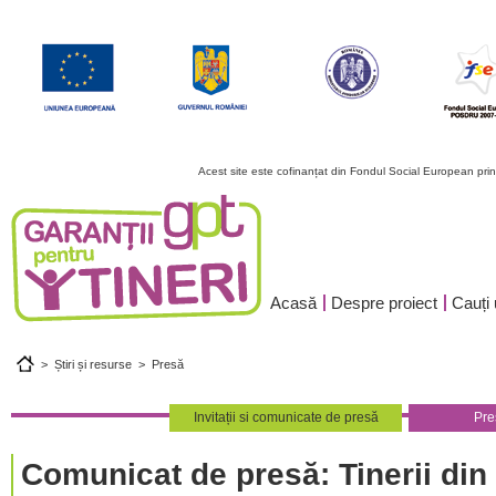
Acest site este cofinanțat din Fondul Social European pr
Acasă
Despre proiect
Cauți
>
Știri și resurse
>
Presă
Invitații si comunicate de presă
Pre
Comunicat de presă: Tinerii din 