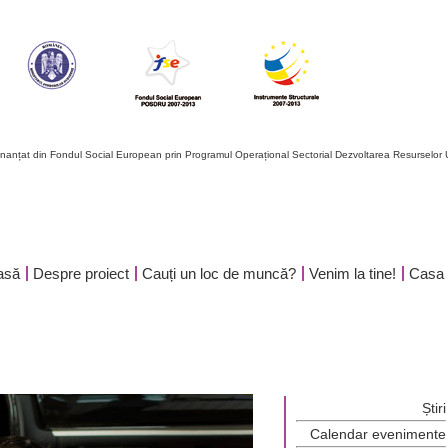
finanțat din Fondul Social European prin Programul Operațional Sectorial Dezvoltarea Resursel
asă
Despre proiect
Cauți un loc de muncă?
Venim la tine!
Casa t
Știri
Calendar evenimente