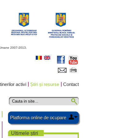
or Umane 2007-2013.
inerilor activi
Știri și resurse
Contact
Platforma online de ocupare
Ultimele știri