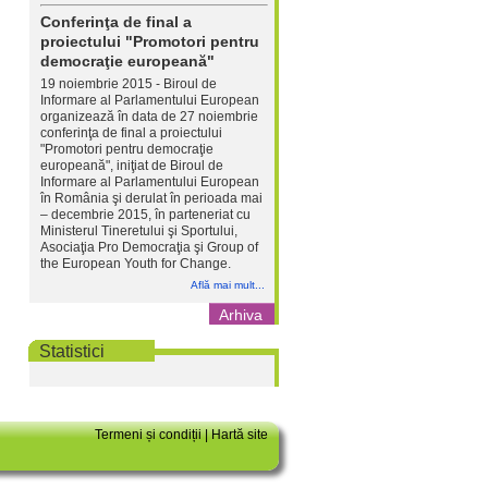
Conferinţa de final a
proiectului "Promotori pentru
democraţie europeană"
19 noiembrie 2015 - Biroul de
Informare al Parlamentului European
organizează în data de 27 noiembrie
conferinţa de final a proiectului
"Promotori pentru democraţie
europeană", iniţiat de Biroul de
Informare al Parlamentului European
în România şi derulat în perioada mai
– decembrie 2015, în parteneriat cu
Ministerul Tineretului şi Sportului,
Asociaţia Pro Democraţia şi Group of
the European Youth for Change.
Află mai mult...
Arhiva
Statistici
Termeni și condiții
|
Hartă site