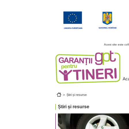
Acest site este co
Ac
>
Știri și resurse
Știri și resurse