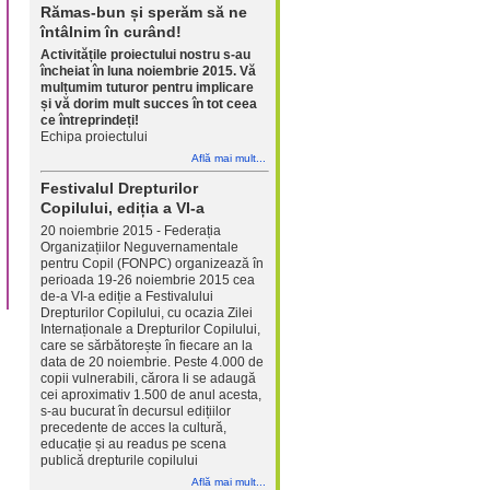
Rămas-bun și sperăm să ne
întâlnim în curând!
Activitățile proiectului nostru s-au
încheiat în luna noiembrie 2015. Vă
mulțumim tuturor pentru implicare
și vă dorim mult succes în tot ceea
ce întreprindeți!
Echipa proiectului
Află mai mult...
Festivalul Drepturilor
Copilului, ediția a VI-a
20 noiembrie 2015 - Federația
Organizațiilor Neguvernamentale
pentru Copil (FONPC) organizează în
perioada 19-26 noiembrie 2015 cea
de-a VI-a ediție a Festivalului
Drepturilor Copilului, cu ocazia Zilei
Internaționale a Drepturilor Copilului,
care se sărbătorește în fiecare an la
data de 20 noiembrie. Peste 4.000 de
copii vulnerabili, cărora li se adaugă
cei aproximativ 1.500 de anul acesta,
s-au bucurat în decursul edițiilor
precedente de acces la cultură,
educație și au readus pe scena
publică drepturile copilului
Află mai mult...