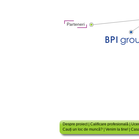
Parteneri
Despre proiect
|
Calificare profesională
|
Ucen
Cauți un loc de muncă?
|
Venim la tine!
|
Casa 