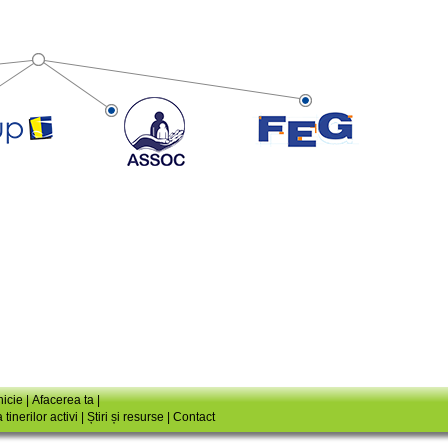
icie
|
Afacerea ta
|
tinerilor activi
|
Știri și resurse
|
Contact