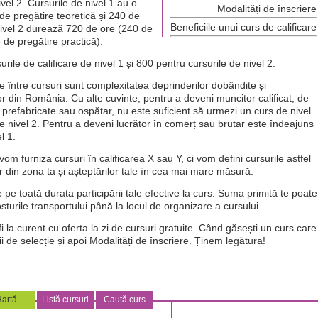
vel 2. Cursurile de nivel 1 au o
Modalități de înscriere
de pregătire teoretică și 240 de
Beneficiile unui curs de calificare
 nivel 2 durează 720 de ore (240 de
 de pregătire practică).
rile de calificare de nivel 1 și 800 pentru cursurile de nivel 2.
țe între cursuri sunt complexitatea deprinderilor dobândite și
lor din România. Cu alte cuvinte, pentru a deveni muncitor calificat, de
 prefabricate sau ospătar, nu este suficient să urmezi un curs de nivel
 de nivel 2. Pentru a deveni lucrător în comerț sau brutar este îndeajuns
l 1.
om furniza cursuri în calificarea X sau Y, ci vom defini cursurile astfel
r din zona ta și așteptărilor tale în cea mai mare măsură.
e pe toată durata participării tale efective la curs. Suma primită te poate
sturile transportului până la locul de organizare a cursului.
 la curent cu oferta la zi de cursuri gratuite. Când găsești un curs care
rii de selecție și apoi Modalități de înscriere. Ținem legătura!
artă
Listă cursuri
Caută curs