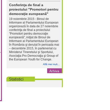
Conferinţa de final a
proiectului "Promotori pentru
democraţie europeană"
19 noiembrie 2015 - Biroul de
Informare al Parlamentului European
organizează în data de 27 noiembrie
conferinţa de final a proiectului
"Promotori pentru democraţie
europeană", iniţiat de Biroul de
Informare al Parlamentului European
în România şi derulat în perioada mai
– decembrie 2015, în parteneriat cu
Ministerul Tineretului şi Sportului,
Asociaţia Pro Democraţia şi Group of
the European Youth for Change.
Află mai mult...
Arhiva
Statistici