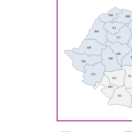
SM
MM
SJ
BH
CJ
AR
AB
HD
TM
CS
VL
GJ
MH
DJ