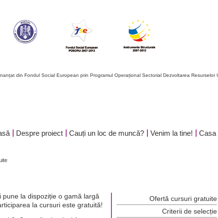
finanțat din Fondul Social European prin Programul Operațional Sectorial Dezvoltarea Resursel
asă
Despre proiect
Cauți un loc de muncă?
Venim la tine!
Casa t
uite
ți pune la dispoziție o gamă largă
Ofertă cursuri gratuite
rticiparea la cursuri este gratuită!
Criterii de selecție