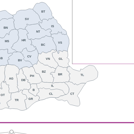
BT
SV
IS
BN
NT
HR
MS
VS
BC
CV
SB
VN
GL
BV
BZ
BR
TL
PH
AG
DB
IL
B
CT
CL
OT
GR
TR