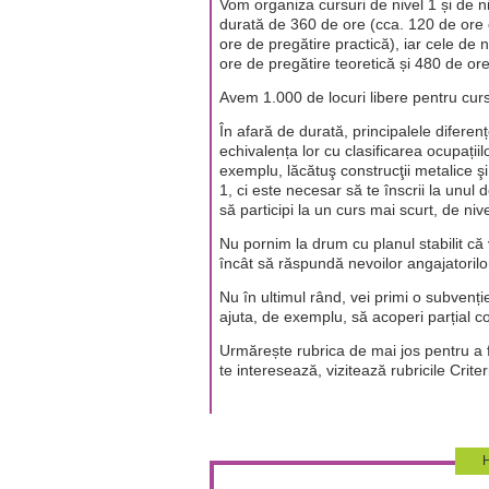
Vom organiza cursuri de nivel 1 și de ni
durată de 360 de ore (cca. 120 de ore 
ore de pregătire practică), iar cele de
ore de pregătire teoretică și 480 de ore
Avem 1.000 de locuri libere pentru cursu
În afară de durată, principalele diferen
echivalența lor cu clasificarea ocupații
exemplu, lăcătuş construcţii metalice şi
1, ci este necesar să te înscrii la unul
să participi la un curs mai scurt, de nive
Nu pornim la drum cu planul stabilit că v
încât să răspundă nevoilor angajatorilo
Nu în ultimul rând, vei primi o subvenți
ajuta, de exemplu, să acoperi parțial co
Urmărește rubrica de mai jos pentru a fi
te interesează, vizitează rubricile Crite
H