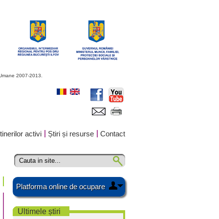
or Umane 2007-2013.
inerilor activi
Știri și resurse
Contact
Platforma online de ocupare
Ultimele știri