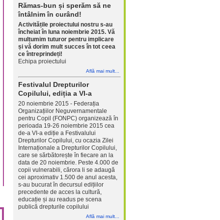
Rămas-bun și sperăm să ne
întâlnim în curând!
Activitățile proiectului nostru s-au
încheiat în luna noiembrie 2015. Vă
mulțumim tuturor pentru implicare
și vă dorim mult succes în tot ceea
ce întreprindeți!
Echipa proiectului
Află mai mult...
Festivalul Drepturilor
Copilului, ediția a VI-a
20 noiembrie 2015 - Federația
Organizațiilor Neguvernamentale
pentru Copil (FONPC) organizează în
perioada 19-26 noiembrie 2015 cea
de-a VI-a ediție a Festivalului
Drepturilor Copilului, cu ocazia Zilei
Internaționale a Drepturilor Copilului,
care se sărbătorește în fiecare an la
data de 20 noiembrie. Peste 4.000 de
copii vulnerabili, cărora li se adaugă
cei aproximativ 1.500 de anul acesta,
s-au bucurat în decursul edițiilor
precedente de acces la cultură,
educație și au readus pe scena
publică drepturile copilului
Află mai mult...